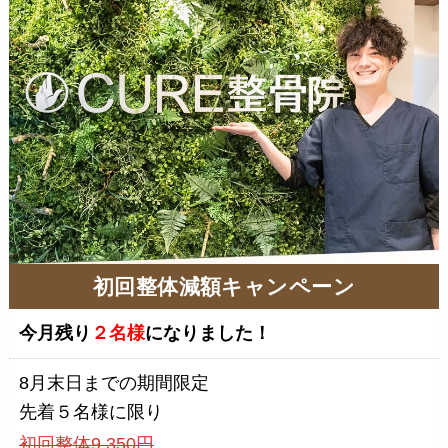
初回整体減額キャンペーン
今月残り
２名様
になりました！
8月末日までの期間限定
先着５名様に限り
初回整体9,350円