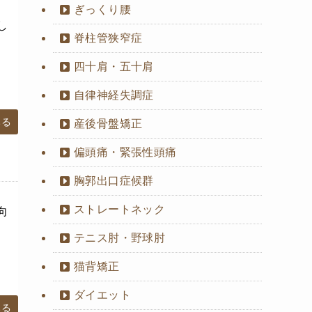
ぎっくり腰
し
脊柱管狭窄症
四十肩・五十肩
自律神経失調症
みる
産後骨盤矯正
偏頭痛・緊張性頭痛
胸郭出口症候群
ストレートネック
向
テニス肘・野球肘
猫背矯正
ダイエット
みる