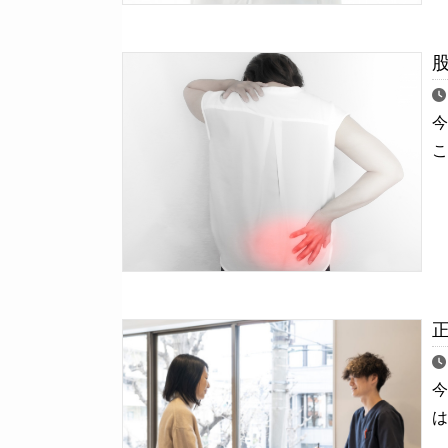
こ
今
は