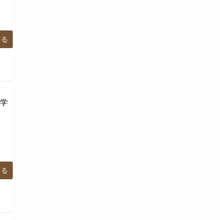
みる
学
みる