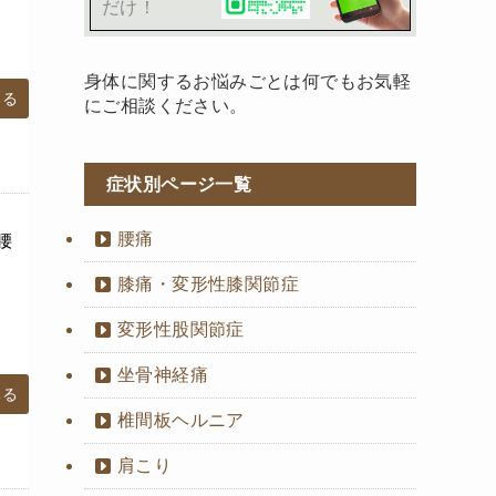
だけ！
身体に関するお悩みごとは何でもお気軽
みる
にご相談ください。
症状別ページ一覧
腰痛
腰
膝痛・変形性膝関節症
変形性股関節症
坐骨神経痛
みる
椎間板ヘルニア
肩こり