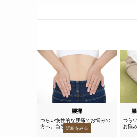
腰痛
つらい慢性的な腰痛でお悩みの
つら
方へ。当院で…
お悩
詳細をみる