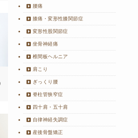
腰痛
膝痛・変形性膝関節症
変形性股関節症
坐骨神経痛
椎間板ヘルニア
肩こり
ぎっくり腰
り
脊柱管狭窄症
四十肩・五十肩
自律神経失調症
産後骨盤矯正