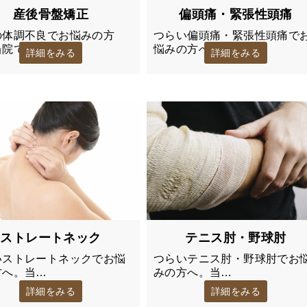
産後骨盤矯正
偏頭痛・緊張性頭痛
の体調不良でお悩みの方
つらい偏頭痛・緊張性頭痛で
当院では、…
悩みの方へ。…
詳細をみる
詳細をみる
ストレートネック
テニス肘・野球肘
いストレートネックでお悩
つらいテニス肘・野球肘でお
方へ。当…
みの方へ。当…
詳細をみる
詳細をみる