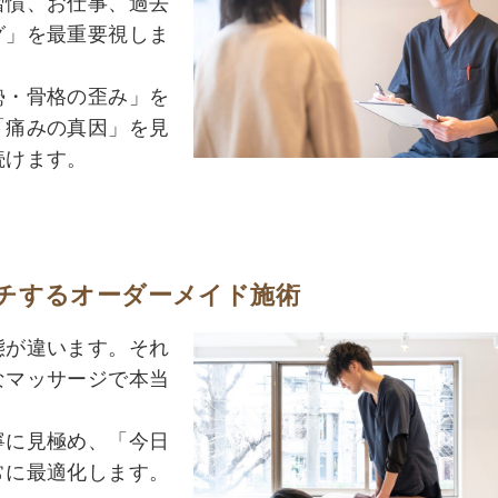
習慣、お仕事、過去
グ」を最重要視しま
勢・骨格の歪み」を
「痛みの真因」を見
続けます。
チするオーダーメイド施術
態が違います。それ
なマッサージで本当
寧に見極め、「今日
常に最適化します。