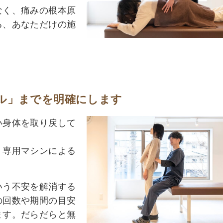
なく、痛みの根本原
る、あなただけの施
ル」までを明確にします
い身体を取り戻して
、専用マシンによる
。
いう不安を解消する
の回数や期間の目安
ます。だらだらと無