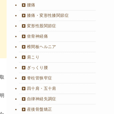
腰痛
膝痛・変形性膝関節症
変形性股関節症
坐骨神経痛
椎間板ヘルニア
肩こり
ぎっくり腰
取
脊柱管狭窄症
四十肩・五十肩
明
自律神経失調症
産後骨盤矯正
た