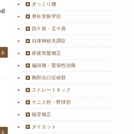
ぎっくり腰
の必
脊柱管狭窄症
四十肩・五十肩
自律神経失調症
みる
産後骨盤矯正
偏頭痛・緊張性頭痛
胸郭出口症候群
ストレートネック
。
テニス肘・野球肘
猫背矯正
ダイエット
みる