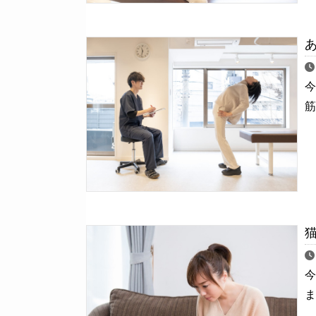
今
筋
ま