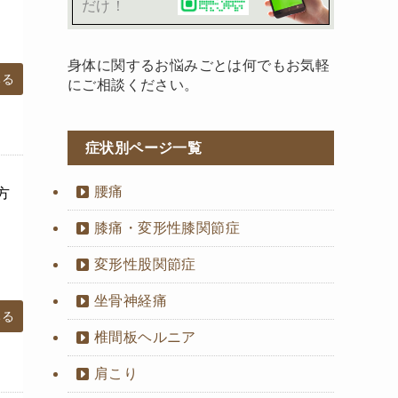
だけ！
身体に関するお悩みごとは何でもお気軽
みる
にご相談ください。
症状別ページ一覧
腰痛
方
膝痛・変形性膝関節症
変形性股関節症
坐骨神経痛
みる
椎間板ヘルニア
肩こり