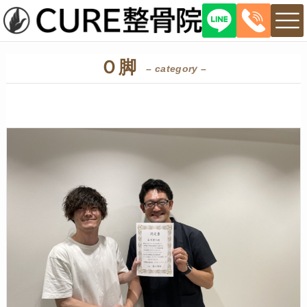
Ｏ脚
– category –