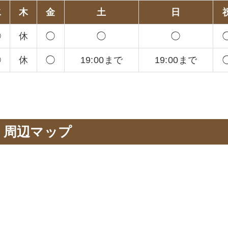
水
木
金
土
日
◯
休
◯
◯
◯
◯
休
◯
19:00まで
19:00まで
周辺マップ