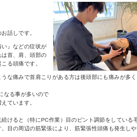
のお話しです。
痛い』などの症状が
れは首、肩、頭部の
起こる頭痛です。
ような痛みで
首肩こりがある方は後頭部にも痛みが多く
になる事が多いので
増えています。
続けると（特にPC作業）
目のピント調節をしている
す。
目の周辺の筋緊張により、筋緊張性頭痛も発生しや