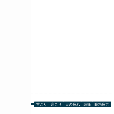
首こり
肩こり
目の疲れ
頭痛
眼精疲労