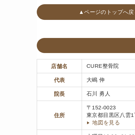
▲ページのトップへ戻
CURE整骨院
店舗名
大嶋 伸
代表
石川 勇人
院長
〒152-0023
東京都目黒区八雲1丁目
住所
地図を見る