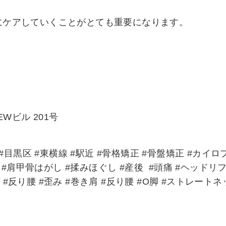
にケアしていくことがとても重要になります。
Wビル 201号
#目黒区 #東横線 #駅近 #骨格矯正 #骨盤矯正 #カイロ
 #肩甲骨はがし #揉みほぐし #産後 #頭痛 #ヘッドリ
 #反り腰 #歪み #巻き肩 #反り腰 #O脚 #ストレートネ