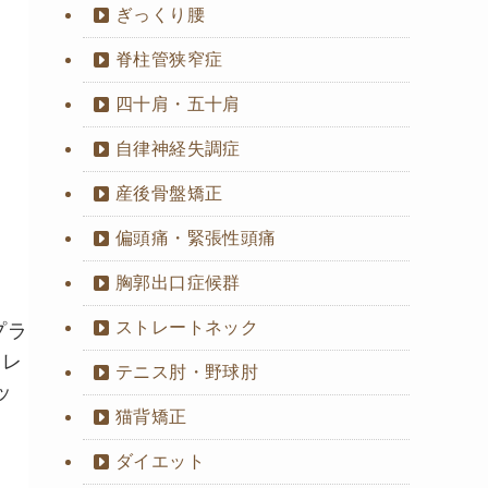
ぎっくり腰
脊柱管狭窄症
四十肩・五十肩
自律神経失調症
産後骨盤矯正
偏頭痛・緊張性頭痛
胸郭出口症候群
ストレートネック
プラ
フレ
テニス肘・野球肘
ッ
猫背矯正
ダイエット