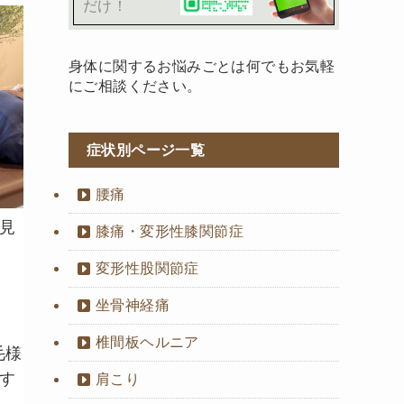
だけ！
身体に関するお悩みごとは何でもお気軽
にご相談ください。
症状別ページ一覧
腰痛
見
膝痛・変形性膝関節症
変形性股関節症
坐骨神経痛
椎間板ヘルニア
毛様
す
肩こり