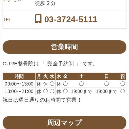
徒歩２分
03-3724-5111
TEL
営業時間
CURE整骨院は 「 完全予約制 」 です。
時間
月
火
水
木
金
土
日
祝
09:00〜13:00
休
休
◯
休
◯
◯
◯
◯
13:00〜21:00
休
◯
◯
休
◯
19:00まで
19:00まで
◯
祝日は曜日通りのお時間で営業！
周辺マップ