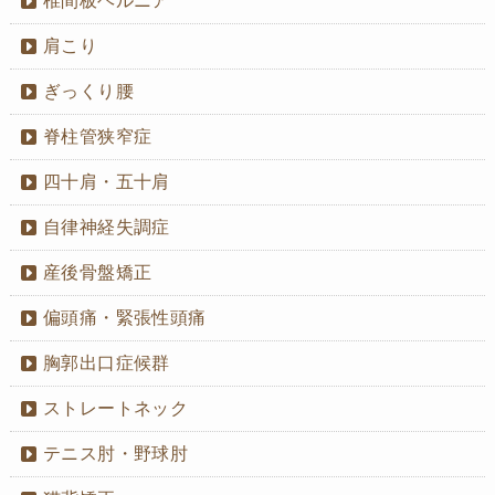
椎間板ヘルニア
肩こり
ぎっくり腰
脊柱管狭窄症
四十肩・五十肩
自律神経失調症
産後骨盤矯正
偏頭痛・緊張性頭痛
胸郭出口症候群
ストレートネック
テニス肘・野球肘