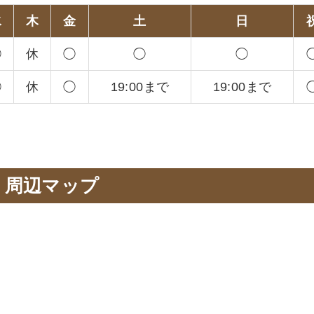
水
木
金
土
日
◯
休
◯
◯
◯
◯
休
◯
19:00まで
19:00まで
周辺マップ