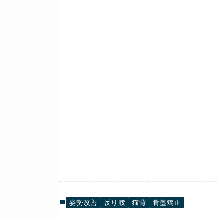
姿勢改善
反り腰
猫背
骨盤矯正