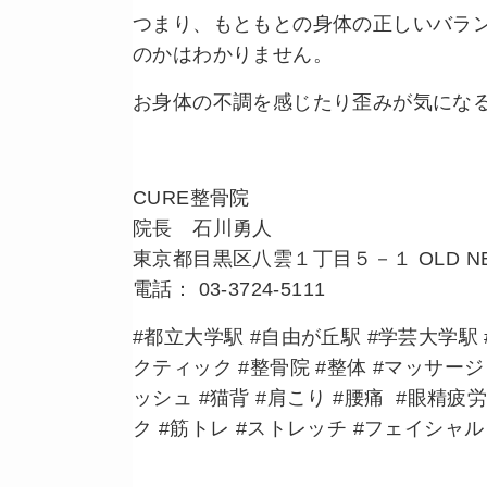
つまり、もともとの身体の正しいバラ
のかはわかりません。
お身体の不調を感じたり
歪みが気にな
CURE整骨院
院長 石川勇人
東京都目黒区八雲１丁目５－１ OLD NE
電話： 03-3724-5111
#都立大学駅 #自由が丘駅 #学芸大学駅 
クティック #整骨院 #整体 #マッサージ
ッシュ #猫背 #肩こり #腰痛 #眼精疲労
ク #筋トレ #ストレッチ #フェイシャル