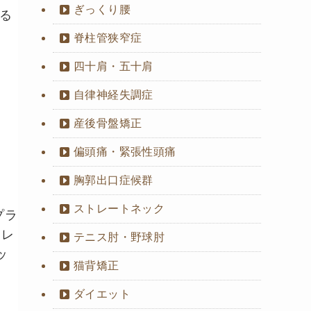
ぎっくり腰
る
脊柱管狭窄症
四十肩・五十肩
自律神経失調症
産後骨盤矯正
偏頭痛・緊張性頭痛
胸郭出口症候群
ストレートネック
プラ
フレ
テニス肘・野球肘
ッ
猫背矯正
ダイエット