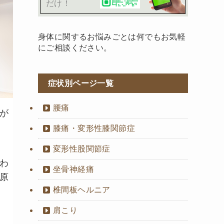
だけ！
身体に関するお悩みごとは何でもお気軽
にご相談ください。
症状別ページ一覧
腰痛
が
膝痛・変形性膝関節症
変形性股関節症
わ
坐骨神経痛
原
椎間板ヘルニア
肩こり