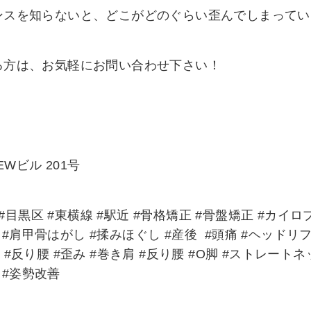
ンスを知らないと、どこがどのぐらい歪んでしまってい
る方は、お気軽にお問い合わせ下さい！
Wビル 201号
#目黒区 #東横線 #駅近 #骨格矯正 #骨盤矯正 #カイロ
 #肩甲骨はがし #揉みほぐし #産後 #頭痛 #ヘッドリ
 #反り腰 #歪み #巻き肩 #反り腰 #O脚 #ストレートネ
 #姿勢改善