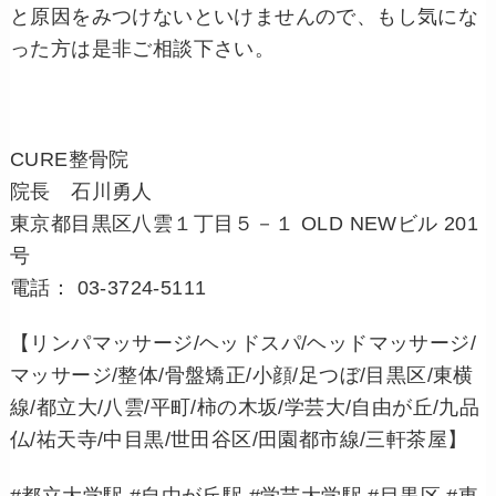
と原因をみつけないといけませんので、もし気にな
った方は是非ご相談下さい。
CURE整骨院
院長 石川勇人
東京都目黒区八雲１丁目５－１ OLD NEWビル 201
号
電話： 03-3724-5111
【リンパマッサージ/ヘッドスパ/ヘッドマッサージ/
マッサージ/整体/骨盤矯正/小顔/足つぼ/目黒区/東横
線/都立大/八雲/平町/柿の木坂/学芸大/自由が丘/九品
仏/祐天寺/中目黒/世田谷区/田園都市線/三軒茶屋】
#都立大学駅 #自由が丘駅 #学芸大学駅 #目黒区 #東