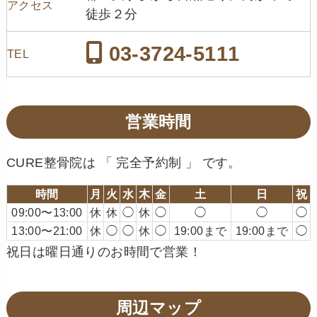
アクセス
徒歩２分
03-3724-5111
TEL
営業時間
CURE整骨院は 「 完全予約制 」 です。
時間
月
火
水
木
金
土
日
祝
09:00〜13:00
休
休
◯
休
◯
◯
◯
◯
13:00〜21:00
休
◯
◯
休
◯
19:00まで
19:00まで
◯
祝日は曜日通りのお時間で営業！
周辺マップ