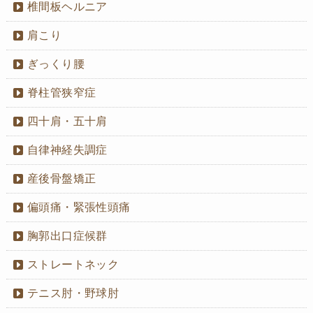
椎間板ヘルニア
肩こり
ぎっくり腰
脊柱管狭窄症
四十肩・五十肩
自律神経失調症
産後骨盤矯正
偏頭痛・緊張性頭痛
胸郭出口症候群
ストレートネック
テニス肘・野球肘