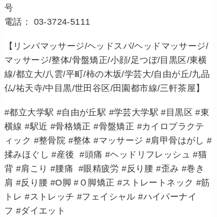
号
電話： 03-3724-5111
【リンパマッサージ/ヘッドスパ/ヘッドマッサージ/
マッサージ/整体/骨盤矯正/小顔/足つぼ/目黒区/東横
線/都立大/八雲/平町/柿の木坂/学芸大/自由が丘/九品
仏/祐天寺/中目黒/世田谷区/田園都市線/三軒茶屋】
#都立大学駅 #自由が丘駅 #学芸大学駅 #目黒区 #東
横線 #駅近 #骨格矯正 #骨盤矯正 #カイロプラクテ
ィック #整骨院 #整体 #マッサージ #肩甲骨はがし #
揉みほぐし #産後 #頭痛 #ヘッドリフレッシュ #猫
背 #肩こり #腰痛 #眼精疲労 #反り腰 #歪み #巻き
肩 #反り腰 #O脚 #Ｏ脚矯正 #ストレートネック #筋
トレ #ストレッチ #フェイシャル #ハイパーナイ
フ #ダイエット