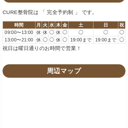
CURE整骨院は 「 完全予約制 」 です。
時間
月
火
水
木
金
土
日
祝
09:00〜13:00
休
休
◯
休
◯
◯
◯
◯
13:00〜21:00
休
◯
◯
休
◯
19:00まで
19:00まで
◯
祝日は曜日通りのお時間で営業！
周辺マップ