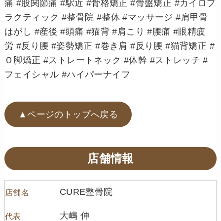
痛 #股関節痛 #駅近 #骨格矯正 #骨盤矯正 #カイロプ
ラクティック #整骨院 #整体 #マッサージ #肩甲骨
はがし #産後 #頭痛 #猫背 #肩こり #腰痛 #眼精疲
労 #反り腰 #姿勢矯正 #巻き肩 #反り腰 #猫背矯正 #
Ｏ脚矯正 #ストレートネック #体幹 #ストレッチ #
フェイシャル #ハイパーナイフ
▲ページのトップへ戻る
店舗情報
CURE整骨院
店舗名
大嶋 伸
代表