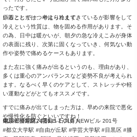
ったです。
原因としては、やはり冷えてきているが影響をしていることが一つ考えられます。
冷えという性質は、物を固める作用があります。そ
の為、日中は暖かいが、朝夕の急な冷えこみが身体
の表面に残り、次第に固くなっていき、何気ない動
作や姿勢で痛めるケースもあります。
また左に強く痛みが出るというのも、理由があり、
多くは重心のアンバランスなど姿勢不良が考えられ
ます。なるべく早くのケアとして、ストレッチや軽
い運動などがとてもオススメです。
すでに痛みが出てしまった方は、早めの来院で悪化
や慢性化を防ぐといいですね！
CURE整骨院 院長 石川勇人
東京都目黒区八雲1-5-1 OLD NEWビル 201号
電話： 03-3724-5111
#都立大学駅 #自由が丘駅 #学芸大学駅 #目黒区 #膝