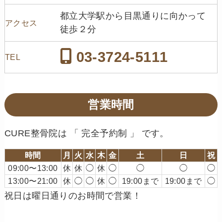
都立大学駅から目黒通りに向かって
アクセス
徒歩２分
03-3724-5111
TEL
営業時間
CURE整骨院は 「 完全予約制 」 です。
時間
月
火
水
木
金
土
日
祝
09:00〜13:00
休
休
◯
休
◯
◯
◯
◯
13:00〜21:00
休
◯
◯
休
◯
19:00まで
19:00まで
◯
祝日は曜日通りのお時間で営業！