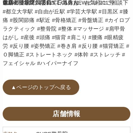
首肩の症状で悩まれている方は、お気軽にご相談下さい！
CURE整骨院 院長 石川勇人
東京都目黒区八雲1-5-1 OLD NEWビル 201号
電話： 03-3724-5111
#都立大学駅 #自由が丘駅 #学芸大学駅 #目黒区 #膝
痛 #股関節痛 #駅近 #骨格矯正 #骨盤矯正 #カイロプ
ラクティック #整骨院 #整体 #マッサージ #肩甲骨
はがし #産後 #頭痛 #猫背 #肩こり #腰痛 #眼精疲
労 #反り腰 #姿勢矯正 #巻き肩 #反り腰 #猫背矯正 #
Ｏ脚矯正 #ストレートネック #体幹 #ストレッチ #
フェイシャル #ハイパーナイフ
▲ページのトップへ戻る
店舗情報