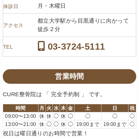
月・木曜日
休診日
都立大学駅から目黒通りに向かって
アクセス
徒歩２分
03-3724-5111
TEL
営業時間
CURE整骨院は 「 完全予約制 」 です。
時間
月
火
水
木
金
土
日
祝
09:00〜13:00
休
休
◯
休
◯
◯
◯
◯
13:00〜21:00
休
◯
◯
休
◯
19:00まで
19:00まで
◯
祝日は曜日通りのお時間で営業！