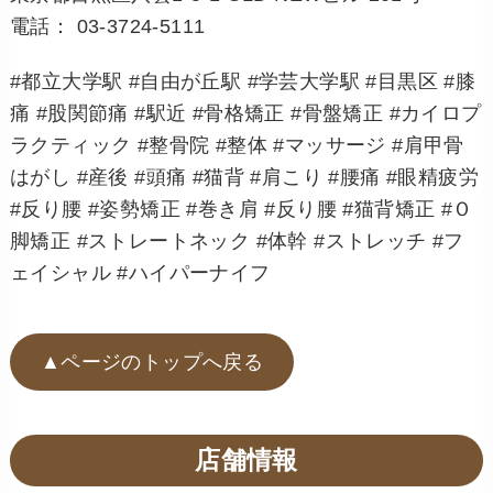
電話： 03-3724-5111
#都立大学駅 #自由が丘駅 #学芸大学駅 #目黒区 #膝
痛 #股関節痛 #駅近 #骨格矯正 #骨盤矯正 #カイロプ
ラクティック #整骨院 #整体 #マッサージ #肩甲骨
はがし #産後 #頭痛 #猫背 #肩こり #腰痛 #眼精疲労
#反り腰 #姿勢矯正 #巻き肩 #反り腰 #猫背矯正 #Ｏ
脚矯正 #ストレートネック #体幹 #ストレッチ #フ
ェイシャル #ハイパーナイフ
▲ページのトップへ戻る
店舗情報