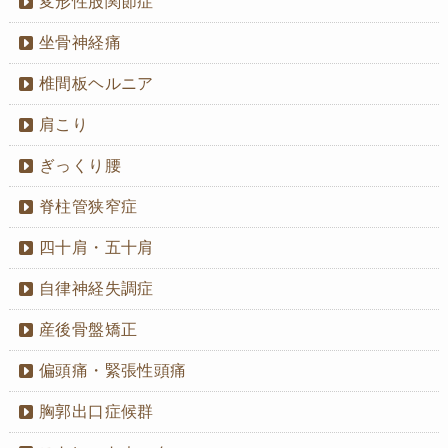
変形性股関節症
坐骨神経痛
椎間板ヘルニア
肩こり
ぎっくり腰
脊柱管狭窄症
四十肩・五十肩
自律神経失調症
産後骨盤矯正
偏頭痛・緊張性頭痛
胸郭出口症候群