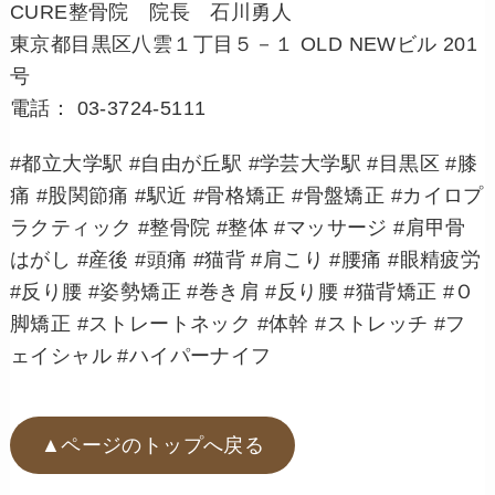
CURE整骨院 院長 石川勇人
東京都目黒区八雲１丁目５－１ OLD NEWビル 201
号
電話： 03-3724-5111
#都立大学駅
#自由が丘駅
#学芸大学駅
#目黒区
#膝
痛
#股関節痛
#駅近
#骨格矯正
#骨盤矯正
#カイロプ
ラクティック
#整骨院
#整体
#マッサージ
#肩甲骨
はがし
#産後
#頭痛
#猫背
#肩こり
#腰痛
#眼精疲労
#反り腰
#姿勢矯正
#巻き肩
#反り腰
#猫背矯正
#Ｏ
脚矯正
#ストレートネック
#体幹
#ストレッチ
#フ
ェイシャル
#ハイパーナイフ
▲ページのトップへ戻る