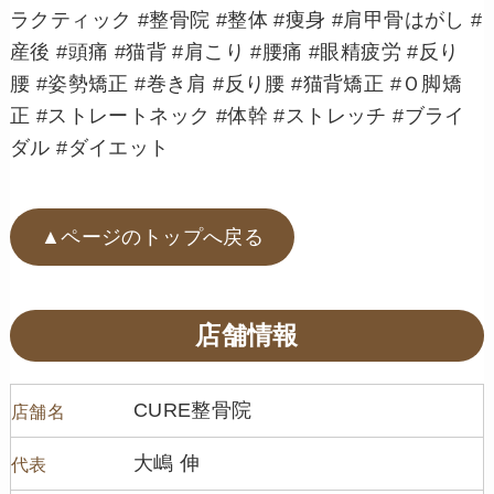
ラクティック #整骨院 #整体 #痩身 #肩甲骨はがし #
産後 #頭痛 #猫背 #肩こり #腰痛 #眼精疲労 #反り
腰 #姿勢矯正 #巻き肩 #反り腰 #猫背矯正 #Ｏ脚矯
正 #ストレートネック #体幹 #ストレッチ #ブライ
ダル #ダイエット
▲ページのトップへ戻る
店舗情報
CURE整骨院
店舗名
大嶋 伸
代表