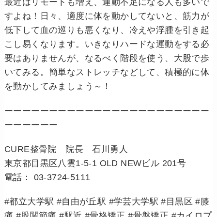
最近はリモートも増え、運動不足になる人も多いで
すよね！日々、適度に体を動かしてないと、筋力が
低下して血の巡りも悪くなり、冷えや浮腫を引き起
こし易くなります。いきなりハードな運動をする必
要はありませんが、なるべく階段を使う、大股で歩
いてみる。簡単なストレッチなどして、積極的に体
を動かしてみましょう～！
ーーーーーーーーーーーーーーーーーーーーーーー
ーーーーーー
CURE整骨院 院長 石川勇人
東京都目黒区八雲1-5-1 OLD NEWビル 201号
電話： 03-3724-5111
#都立大学駅 #自由が丘駅 #学芸大学駅 #目黒区 #膝
痛 #股関節痛 #駅近 #骨格矯正 #骨盤矯正 #カイロプ