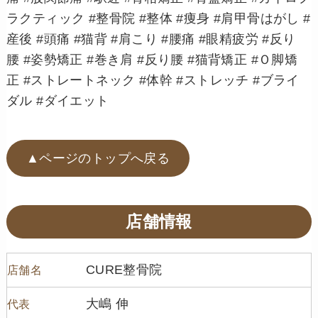
ラクティック #整骨院 #整体 #痩身 #肩甲骨はがし #
産後 #頭痛 #猫背 #肩こり #腰痛 #眼精疲労 #反り
腰 #姿勢矯正 #巻き肩 #反り腰 #猫背矯正 #Ｏ脚矯
正 #ストレートネック #体幹 #ストレッチ #ブライ
ダル #ダイエット
▲ページのトップへ戻る
店舗情報
CURE整骨院
店舗名
大嶋 伸
代表