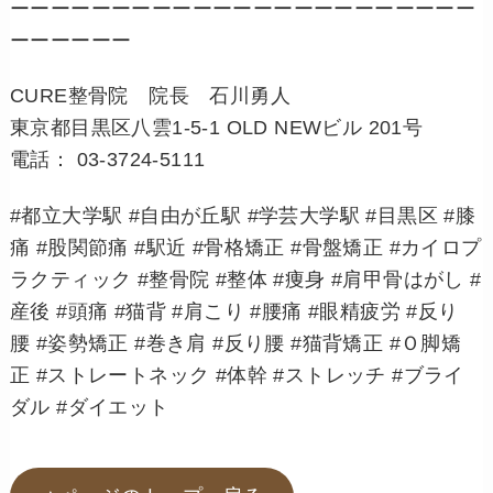
ーーーーーーーーーーーーーーーーーーーーーーー
ーーーーーー
CURE整骨院 院長 石川勇人
東京都目黒区八雲1-5-1 OLD NEWビル 201号
電話： 03-3724-5111
#都立大学駅 #自由が丘駅 #学芸大学駅 #目黒区 #膝
痛 #股関節痛 #駅近 #骨格矯正 #骨盤矯正 #カイロプ
ラクティック #整骨院 #整体 #痩身 #肩甲骨はがし #
産後 #頭痛 #猫背 #肩こり #腰痛 #眼精疲労 #反り
腰 #姿勢矯正 #巻き肩 #反り腰 #猫背矯正 #Ｏ脚矯
正 #ストレートネック #体幹 #ストレッチ #ブライ
ダル #ダイエット