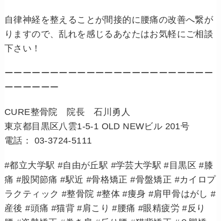
自律神経を整えることが間接的に腰痛の改善へ繋が
りますので、乱れを感じるあなたはお気軽にご相談
下さい！
ーーーーーーーーーーーーーーーーーーーーーーー
ーーーーーー
CURE整骨院 院長 石川勇人
東京都目黒区八雲1-5-1 OLD NEWビル 201号
電話： 03-3724-5111
#都立大学駅 #自由が丘駅 #学芸大学駅 #目黒区 #膝
痛 #股関節痛 #駅近 #骨格矯正 #骨盤矯正 #カイロプ
ラクティック #整骨院 #整体 #痩身 #肩甲骨はがし #
産後 #頭痛 #猫背 #肩こり #腰痛 #眼精疲労 #反り