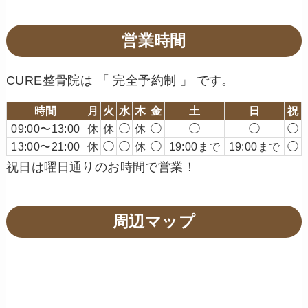
営業時間
CURE整骨院は 「 完全予約制 」 です。
時間
月
火
水
木
金
土
日
祝
09:00〜13:00
休
休
◯
休
◯
◯
◯
◯
13:00〜21:00
休
◯
◯
休
◯
19:00まで
19:00まで
◯
祝日は曜日通りのお時間で営業！
周辺マップ