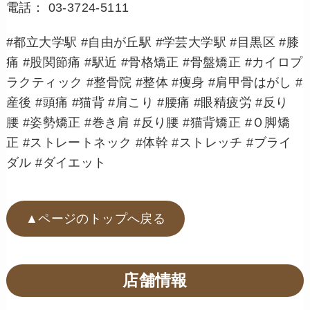
電話： 03-3724-5111
#都立大学駅 #自由が丘駅 #学芸大学駅 #目黒区 #膝
痛 #股関節痛 #駅近 #骨格矯正 #骨盤矯正 #カイロプ
ラクティック #整骨院 #整体 #痩身 #肩甲骨はがし #
産後 #頭痛 #猫背 #肩こり #腰痛 #眼精疲労 #反り
腰 #姿勢矯正 #巻き肩 #反り腰 #猫背矯正 #Ｏ脚矯
正 #ストレートネック #体幹 #ストレッチ #ブライ
ダル #ダイエット
▲ページのトップへ戻る
店舗情報