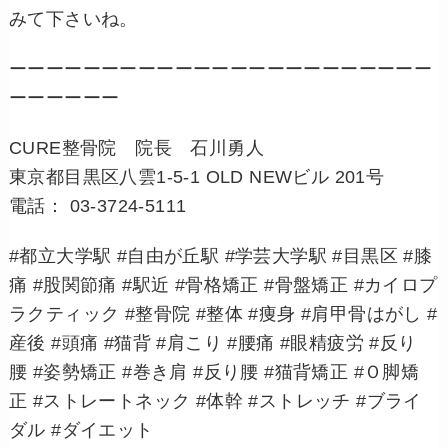
みて下さいね。
ーーーーーーーーーーーーーーーーーーーーーーー
ーーーーーー
CURE整骨院 院長 石川勇人
東京都目黒区八雲1-5-1 OLD NEWビル 201号
電話： 03-3724-5111
#都立大学駅 #自由が丘駅 #学芸大学駅 #目黒区 #膝
痛 #股関節痛 #駅近 #骨格矯正 #骨盤矯正 #カイロプ
ラクティック #整骨院 #整体 #痩身 #肩甲骨はがし #
産後 #頭痛 #猫背 #肩こり #腰痛 #眼精疲労 #反り
腰 #姿勢矯正 #巻き肩 #反り腰 #猫背矯正 #Ｏ脚矯
正 #ストレートネック #体幹 #ストレッチ #ブライ
ダル #ダイエット