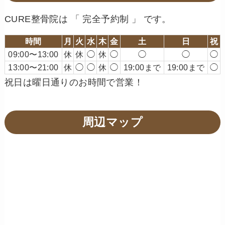
CURE整骨院は 「 完全予約制 」 です。
時間
月
火
水
木
金
土
日
祝
09:00〜13:00
休
休
◯
休
◯
◯
◯
◯
13:00〜21:00
休
◯
◯
休
◯
19:00まで
19:00まで
◯
祝日は曜日通りのお時間で営業！
周辺マップ