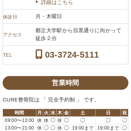
詳細はこちら
月・木曜日
休診日
都立大学駅から目黒通りに向かって
アクセス
徒歩２分
03-3724-5111
TEL
営業時間
CURE整骨院は 「 完全予約制 」 です。
時間
月
火
水
木
金
土
日
祝
09:00〜13:00
休
休
◯
休
◯
◯
◯
◯
13:00〜21:00
休
◯
◯
休
◯
19:00まで
19:00まで
◯