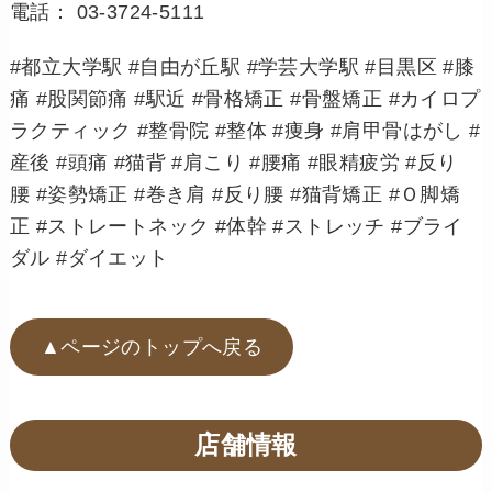
電話： 03-3724-5111
#都立大学駅 #自由が丘駅 #学芸大学駅 #目黒区 #膝
痛 #股関節痛 #駅近 #骨格矯正 #骨盤矯正 #カイロプ
ラクティック #整骨院 #整体 #痩身 #肩甲骨はがし #
産後 #頭痛 #猫背 #肩こり #腰痛 #眼精疲労 #反り
腰 #姿勢矯正 #巻き肩 #反り腰 #猫背矯正 #Ｏ脚矯
正 #ストレートネック #体幹 #ストレッチ #ブライ
ダル #ダイエット
▲ページのトップへ戻る
店舗情報