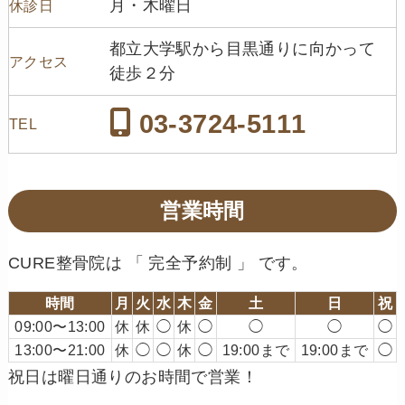
月・木曜日
休診日
都立大学駅から目黒通りに向かって
アクセス
徒歩２分
03-3724-5111
TEL
営業時間
CURE整骨院は 「 完全予約制 」 です。
時間
月
火
水
木
金
土
日
祝
09:00〜13:00
休
休
◯
休
◯
◯
◯
◯
13:00〜21:00
休
◯
◯
休
◯
19:00まで
19:00まで
◯
祝日は曜日通りのお時間で営業！