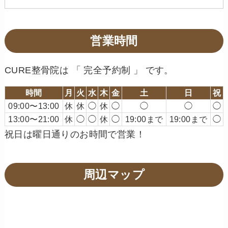
営業時間
CURE整骨院は 「 完全予約制 」 です。
時間
月
火
水
木
金
土
日
祝
09:00〜13:00
休
休
◯
休
◯
◯
◯
◯
13:00〜21:00
休
◯
◯
休
◯
19:00まで
19:00まで
◯
祝日は曜日通りのお時間で営業！
周辺マップ