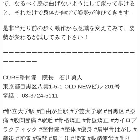
で、なるべく膝は曲げないようにして蹴って歩ける
と、それだけで身体が伸びて姿勢が伸びてきます。
是非当たり前の歩く動作から意識を変えてみて、姿
勢が変わるか試してみて下さい！
ーーーーーーーーーーーーーーーーーーーーーーー
ーーーーーー
CURE整骨院 院長 石川勇人
東京都目黒区八雲1-5-1 OLD NEWビル 201号
電話： 03-3724-5111
#都立大学駅 #自由が丘駅 #学芸大学駅 #目黒区 #膝
痛 #股関節痛 #駅近 #骨格矯正 #骨盤矯正 #カイロプ
ラクティック #整骨院 #整体 #痩身 #肩甲骨はがし #
産後 #頭痛 #猫背 #肩こり #腰痛 #眼精疲労 #反り