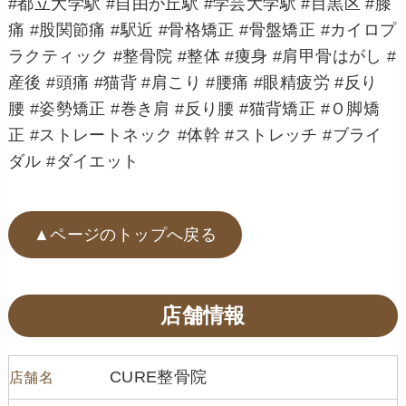
#都立大学駅 #自由が丘駅 #学芸大学駅 #目黒区 #膝
痛 #股関節痛 #駅近 #骨格矯正 #骨盤矯正 #カイロプ
ラクティック #整骨院 #整体 #痩身 #肩甲骨はがし #
産後 #頭痛 #猫背 #肩こり #腰痛 #眼精疲労 #反り
腰 #姿勢矯正 #巻き肩 #反り腰 #猫背矯正 #Ｏ脚矯
正 #ストレートネック #体幹 #ストレッチ #ブライ
ダル #ダイエット
▲ページのトップへ戻る
店舗情報
CURE整骨院
店舗名