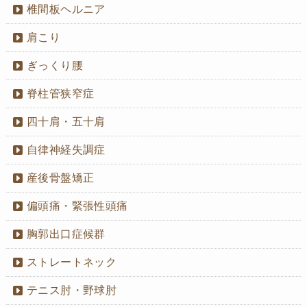
椎間板ヘルニア
肩こり
ぎっくり腰
脊柱管狭窄症
四十肩・五十肩
自律神経失調症
産後骨盤矯正
偏頭痛・緊張性頭痛
胸郭出口症候群
ストレートネック
テニス肘・野球肘