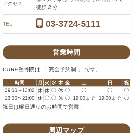
アクセス
徒歩２分
03-3724-5111
TEL
営業時間
CURE整骨院は 「 完全予約制 」 です。
時間
月
火
水
木
金
土
日
祝
09:00〜13:00
休
休
◯
休
◯
◯
◯
◯
13:00〜21:00
休
◯
◯
休
◯
19:00まで
19:00まで
◯
祝日は曜日通りのお時間で営業！
周辺マップ