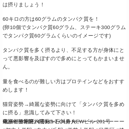
は摂りましょう！
60キロの方は60グラムのタンパク質を！
(卵10個でタンパク質60グラム、ステーキ300グラム
でタンパク質60グラムくらいのイメージです)
タンパク質を多く摂るより、不足する方が身体にと
って悪影響を及ぼすので多めにとってもかまいませ
ん。
量を食べるのが難しい方はプロテインなどをおすす
めします！
猫背姿勢→綺麗な姿勢に向けて「タンパク質を多め
に摂る」意識してみて下さい！
ーーーーーーーーーーーーーーーーーーーーーーーーーーーーー
CURE整骨院 院長 石川勇人
東京都目黒区八雲1-5-1 OLD NEWビル 201号
電話： 03-3724-5111