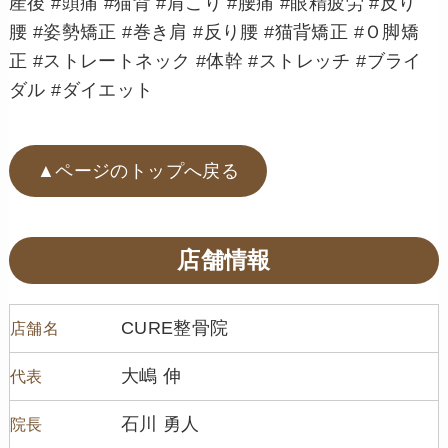
産後 #頭痛 #猫背 #肩こり #腰痛 #眼精疲労 #反り
腰 #姿勢矯正 #巻き肩 #反り腰 #猫背矯正 #Ｏ脚矯
正 #ストレートネック #体幹 #ストレッチ #ブライ
ダル #ダイエット
▲ページのトップへ戻る
店舗情報
CURE整骨院
店舗名
大嶋 伸
代表
石川 勇人
院長