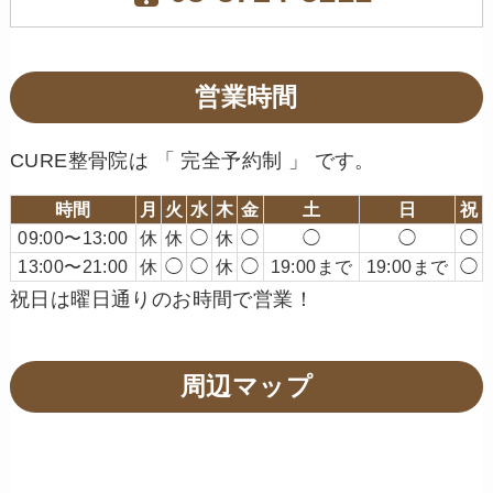
営業時間
CURE整骨院は 「 完全予約制 」 です。
時間
月
火
水
木
金
土
日
祝
09:00〜13:00
休
休
◯
休
◯
◯
◯
◯
13:00〜21:00
休
◯
◯
休
◯
19:00まで
19:00まで
◯
祝日は曜日通りのお時間で営業！
周辺マップ