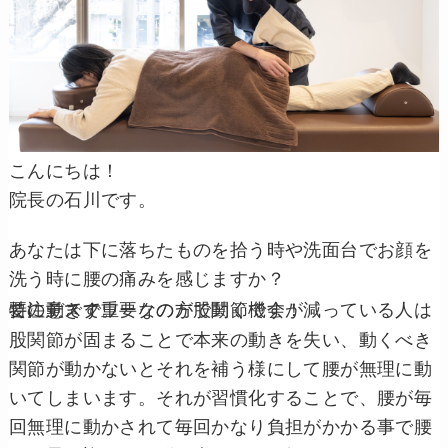
こんにちは！
院長の石川です。
あなたは下に落ちたものを拾う時や洗面台でお顔を
洗う時に腰の痛みを感じますか？
この動きで重要なのが股関節です！
特にデスクワークの方で動く機会が減っている人は要注意です。
股関節が固まることで本来の動きを失い、動くべき
関節が動かないとそれを補う様にして腰が無理に動
いてしまいます。それが習慣化することで、腰が毎
回無理に動かされて毎回かなり負担がかかる事で腰