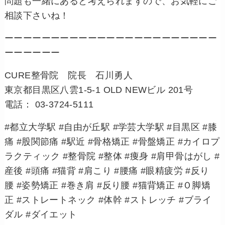
問題も一緒にあると考えられますので、お気軽にご
相談下さいね！
ーーーーーーーーーーーーーーーーーーーーーーー
ーーーーーー
CURE整骨院 院長 石川勇人
東京都目黒区八雲1-5-1 OLD NEWビル 201号
電話： 03-3724-5111
#都立大学駅 #自由が丘駅 #学芸大学駅 #目黒区 #膝
痛 #股関節痛 #駅近 #骨格矯正 #骨盤矯正 #カイロプ
ラクティック #整骨院 #整体 #痩身 #肩甲骨はがし #
産後 #頭痛 #猫背 #肩こり #腰痛 #眼精疲労 #反り
腰 #姿勢矯正 #巻き肩 #反り腰 #猫背矯正 #Ｏ脚矯
正 #ストレートネック #体幹 #ストレッチ #ブライ
ダル #ダイエット