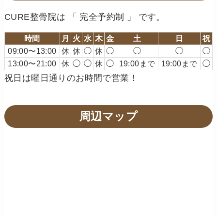
CURE整骨院は 「 完全予約制 」 です。
時間
月
火
水
木
金
土
日
祝
09:00〜13:00
休
休
◯
休
◯
◯
◯
◯
13:00〜21:00
休
◯
◯
休
◯
19:00まで
19:00まで
◯
祝日は曜日通りのお時間で営業！
周辺マップ