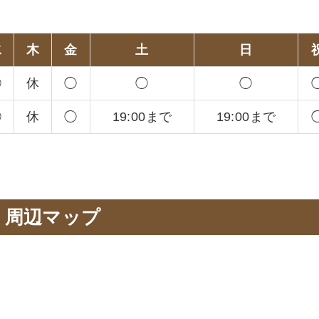
。
水
木
金
土
日
◯
休
◯
◯
◯
◯
休
◯
19:00まで
19:00まで
周辺マップ