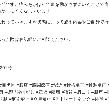
時期です。痛みをかばって肩を動かさずにいたことで肩
動かしにくくなっています。
変わっていきますが状態によって施術内容やご自身で行
思った際はお気軽にご相談ください。
ーーーーーーーーーーーー
201号
目黒区 #膝痛 #股関節痛 #駅近 #骨格矯正 #骨盤矯正 
 #肩甲骨はがし #産後 #頭痛 #猫背 #肩こり #腰痛 #
反り腰 #猫背矯正 #Ｏ脚矯正 #ストレートネック #体幹 #