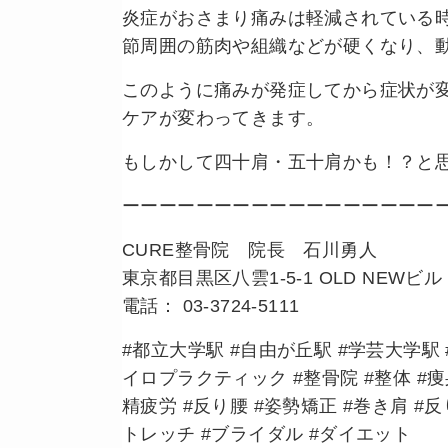
炎症がおさまり痛みは軽減されている
節周囲の筋肉や組織などが硬くなり、
このように痛みが発症してから症状が
ケアが変わってきます。
もしかして四十肩・五十肩かも！？と
ーーーーーーーーーーーーーーーーー
CURE整骨院 院長 石川勇人
東京都目黒区八雲1-5-1 OLD NEWビル 
電話： 03-3724-5111
#都立大学駅 #自由が丘駅 #学芸大学駅 #
イロプラクティック #整骨院 #整体 #痩身
精疲労 #反り腰 #姿勢矯正 #巻き肩 #
トレッチ #ブライダル #ダイエット