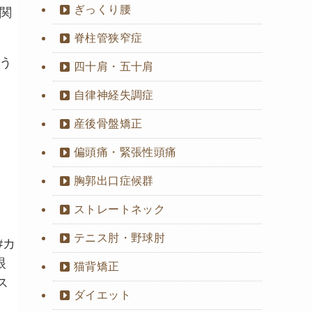
ぎっくり腰
関
脊柱管狭窄症
う
四十肩・五十肩
自律神経失調症
産後骨盤矯正
偏頭痛・緊張性頭痛
胸郭出口症候群
ストレートネック
テニス肘・野球肘
#カ
眼
猫背矯正
ス
ダイエット