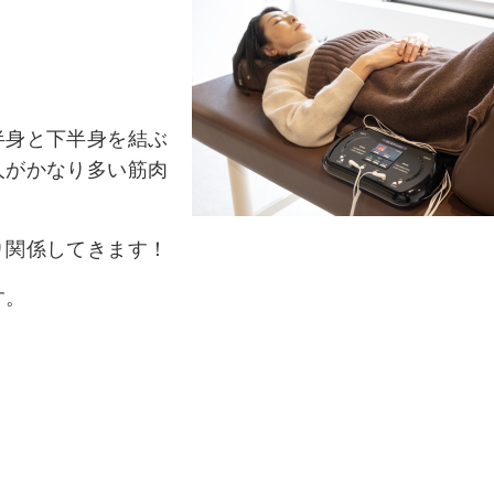
！
半身と下半身を結ぶ
人がかなり多い筋肉
り関係してきます！
す。