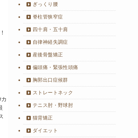
ぎっくり腰
脊柱管狭窄症
四十肩・五十肩
！
自律神経失調症
産後骨盤矯正
偏頭痛・緊張性頭痛
胸郭出口症候群
ストレートネック
#カ
テニス肘・野球肘
眼
ス
猫背矯正
ダイエット