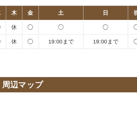
水
木
金
土
日
◯
休
◯
◯
◯
◯
休
◯
19:00まで
19:00まで
周辺マップ