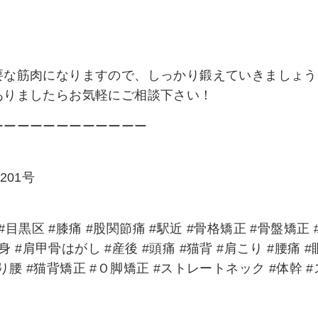
要な筋肉になりますので、しっかり鍛えていきましょう
ありましたらお気軽にご相談下さい！
ーーーーーーーーーーーー
201号
目黒区 #膝痛 #股関節痛 #駅近 #骨格矯正 #骨盤矯正 
 #肩甲骨はがし #産後 #頭痛 #猫背 #肩こり #腰痛 #
反り腰 #猫背矯正 #Ｏ脚矯正 #ストレートネック #体幹 #