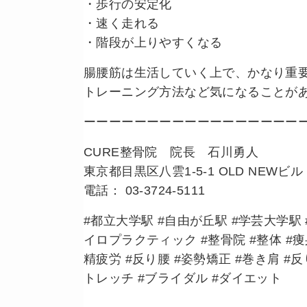
・歩行の安定化
・速く走れる
・階段が上りやすくなる
腸腰筋は生活していく上で、かなり重
トレーニング方法など気になることが
ーーーーーーーーーーーーーーーーー
CURE整骨院 院長 石川勇人
東京都目黒区八雲1-5-1 OLD NEWビル 
電話： 03-3724-5111
#都立大学駅 #自由が丘駅 #学芸大学駅 #
イロプラクティック #整骨院 #整体 #痩身
精疲労 #反り腰 #姿勢矯正 #巻き肩 #
トレッチ #ブライダル #ダイエット