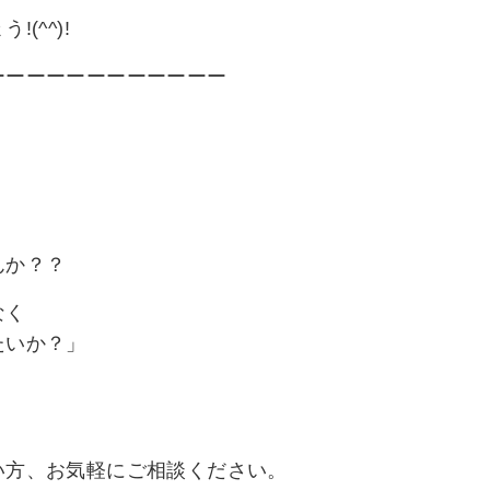
(^^)!
ーーーーーーーーーーーー
。
んか？？
なく
たいか？」
い方、お気軽にご相談ください。