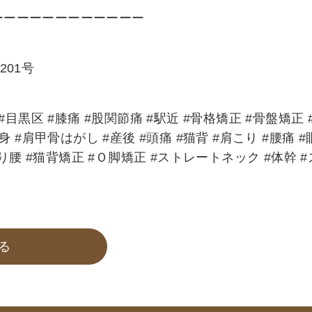
ーーーーーーーーーーーー
201号
目黒区 #膝痛 #股関節痛 #駅近 #骨格矯正 #骨盤矯正 
 #肩甲骨はがし #産後 #頭痛 #猫背 #肩こり #腰痛 #
反り腰 #猫背矯正 #Ｏ脚矯正 #ストレートネック #体幹 #
る