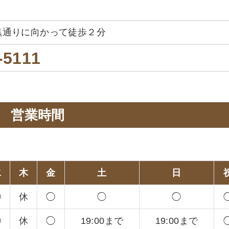
黒通りに向かって徒歩２分
-5111
営業時間
。
水
木
金
土
日
◯
休
◯
◯
◯
◯
休
◯
19:00まで
19:00まで