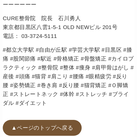
ーーーーーー
CURE整骨院 院長 石川勇人
東京都目黒区八雲1-5-1 OLD NEWビル 201号
電話： 03-3724-5111
#都立大学駅 #自由が丘駅 #学芸大学駅 #目黒区 #膝
痛 #股関節痛 #駅近 #骨格矯正 #骨盤矯正 #カイロプ
ラクティック #整骨院 #整体 #痩身 #肩甲骨はがし #
産後 #頭痛 #猫背 #肩こり #腰痛 #眼精疲労 #反り
腰 #姿勢矯正 #巻き肩 #反り腰 #猫背矯正 #Ｏ脚矯
正 #ストレートネック #体幹 #ストレッチ #ブライ
ダル #ダイエット
▲ページのトップへ戻る