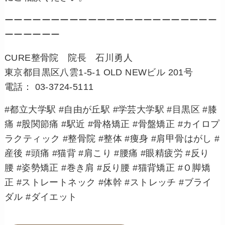
ーーーーーーーーーーーーーーーーーーーーーーー
ーーーーーー
CURE整骨院 院長 石川勇人
東京都目黒区八雲1-5-1 OLD NEWビル 201号
電話： 03-3724-5111
#都立大学駅 #自由が丘駅 #学芸大学駅 #目黒区 #膝
痛 #股関節痛 #駅近 #骨格矯正 #骨盤矯正 #カイロプ
ラクティック #整骨院 #整体 #痩身 #肩甲骨はがし #
産後 #頭痛 #猫背 #肩こり #腰痛 #眼精疲労 #反り
腰 #姿勢矯正 #巻き肩 #反り腰 #猫背矯正 #Ｏ脚矯
正 #ストレートネック #体幹 #ストレッチ #ブライ
ダル #ダイエット