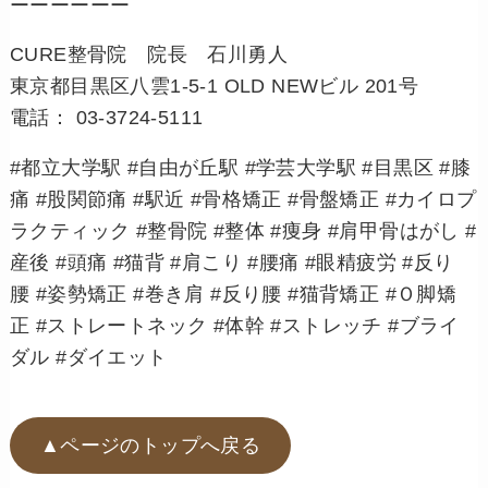
ーーーーーー
CURE整骨院 院長 石川勇人
東京都目黒区八雲1-5-1 OLD NEWビル 201号
電話： 03-3724-5111
#都立大学駅 #自由が丘駅 #学芸大学駅 #目黒区 #膝
痛 #股関節痛 #駅近 #骨格矯正 #骨盤矯正 #カイロプ
ラクティック #整骨院 #整体 #痩身 #肩甲骨はがし #
産後 #頭痛 #猫背 #肩こり #腰痛 #眼精疲労 #反り
腰 #姿勢矯正 #巻き肩 #反り腰 #猫背矯正 #Ｏ脚矯
正 #ストレートネック #体幹 #ストレッチ #ブライ
ダル #ダイエット
▲ページのトップへ戻る