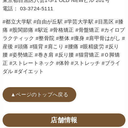
東京都目黒区八雲1-5-1 OLD NEWビル 201号
電話： 03-3724-5111
#都立大学駅 #自由が丘駅 #学芸大学駅 #目黒区 #膝
痛 #股関節痛 #駅近 #骨格矯正 #骨盤矯正 #カイロプ
ラクティック #整骨院 #整体 #痩身 #肩甲骨はがし #
産後 #頭痛 #猫背 #肩こり #腰痛 #眼精疲労 #反り
腰 #姿勢矯正 #巻き肩 #反り腰 #猫背矯正 #Ｏ脚矯
正 #ストレートネック #体幹 #ストレッチ #ブライ
ダル #ダイエット
▲ページのトップへ戻る
店舗情報