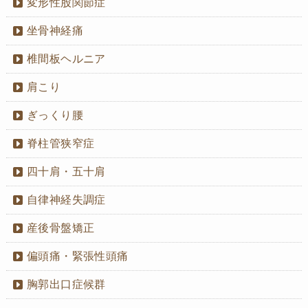
変形性股関節症
坐骨神経痛
椎間板ヘルニア
肩こり
ぎっくり腰
脊柱管狭窄症
四十肩・五十肩
自律神経失調症
産後骨盤矯正
偏頭痛・緊張性頭痛
胸郭出口症候群