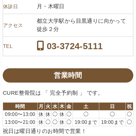
月・木曜日
休診日
都立大学駅から目黒通りに向かって
アクセス
徒歩２分
03-3724-5111
TEL
営業時間
CURE整骨院は 「 完全予約制 」 です。
時間
月
火
水
木
金
土
日
祝
09:00〜13:00
休
休
◯
休
◯
◯
◯
◯
13:00〜21:00
休
◯
◯
休
◯
19:00まで
19:00まで
◯
祝日は曜日通りのお時間で営業！