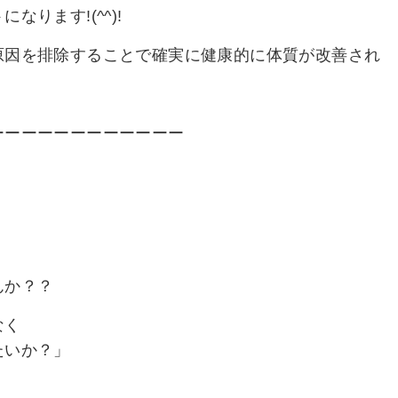
ります!(^^)!
原因を排除することで確実に健康的に体質が改善され
ーーーーーーーーーーーー
。
んか？？
なく
たいか？」