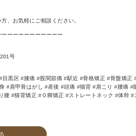
い方、お気軽にご相談ください。
ーーーーーーーーーーーー
201号
目黒区 #膝痛 #股関節痛 #駅近 #骨格矯正 #骨盤矯正 
 #肩甲骨はがし #産後 #頭痛 #猫背 #肩こり #腰痛 #
反り腰 #猫背矯正 #Ｏ脚矯正 #ストレートネック #体幹 #
る