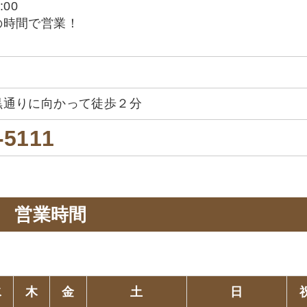
:00
の時間で営業！
黒通りに向かって徒歩２分
-5111
営業時間
。
水
木
金
土
日