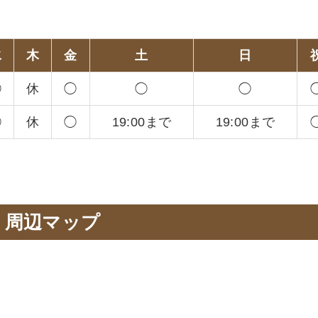
。
水
木
金
土
日
◯
休
◯
◯
◯
◯
休
◯
19:00まで
19:00まで
周辺マップ