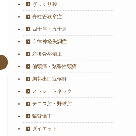
ぎっくり腰
脊柱管狭窄症
四十肩・五十肩
自律神経失調症
産後骨盤矯正
偏頭痛・緊張性頭痛
胸郭出口症候群
ストレートネック
テニス肘・野球肘
猫背矯正
ダイエット