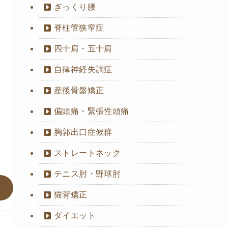
ぎっくり腰
脊柱管狭窄症
四十肩・五十肩
自律神経失調症
産後骨盤矯正
偏頭痛・緊張性頭痛
胸郭出口症候群
ストレートネック
テニス肘・野球肘
猫背矯正
ダイエット