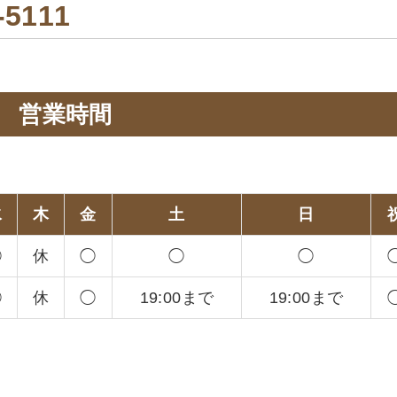
-5111
営業時間
。
水
木
金
土
日
◯
休
◯
◯
◯
◯
休
◯
19:00まで
19:00まで