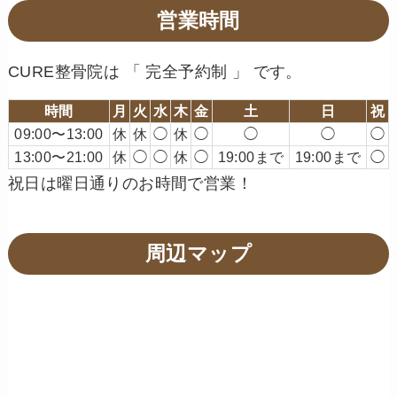
営業時間
CURE整骨院は 「 完全予約制 」 です。
時間
月
火
水
木
金
土
日
祝
09:00〜13:00
休
休
◯
休
◯
◯
◯
◯
13:00〜21:00
休
◯
◯
休
◯
19:00まで
19:00まで
◯
祝日は曜日通りのお時間で営業！
周辺マップ