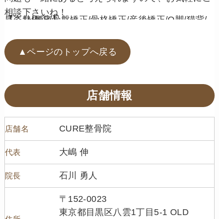
相談下さいね！
【姿勢矯正/骨盤矯正/骨格矯正/産後矯正/O脚/猫背/肩こり/腰痛】
▲ページのトップへ戻る
店舗情報
CURE整骨院
店舗名
大嶋 伸
代表
石川 勇人
院長
〒152-0023
東京都目黒区八雲1丁目5-1 OLD
住所