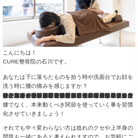
こんにちは！
CURE整骨院の石川です。
あなたは下に落ちたものを拾う時や洗面台でお顔を
洗う時に腰の痛みを感じますか？
この動きで重要なのが股関節です！
特にデスクワークの方で動く機会が減っている人は要注意です。股関節が固まることで本来の動きを失い、動くべき関節が動かないとそれを補う様にして腰が無理に動いてしまいます。それが習慣化することで、腰が毎回無理に動かされて毎回かなり負担がかかる事で腰に限界を迎えると脳が痛みとして知らせてくれます。なので痛みが出ている方は要注意です。それと合わせて、その人その人の身体の使い方によるクセで捻って使ったりするので余計に腰に負担がかかってきます。まずは股関節周りを柔らかくして、本来の動きを取り戻すことに徹底して、ストレッチを行うのが非常に重要です。あとは、下のものを取るときに膝関節と股関節を曲げて動かすことを意識してその動作を行うことも重要です。
腰でなく、本来動くべき関節を使っていく事を習慣
化させていきましょう！
それでも中々変わらない方は捻れのクセや上半身の
問題も一緒にあると考えられますので、お気軽にご