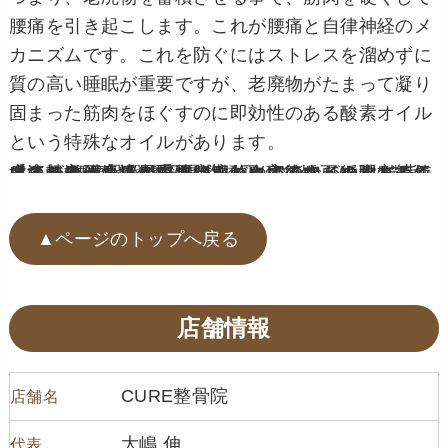
腰痛を引き起こします。
これが腰痛と自律神経のメ
カニズムです。
これを防ぐにはストレスを溜めずに
質の高い睡眠が重要ですが、老廃物がたまって凝り
固まった筋肉をほぐすのに即効性のある酸素オイル
という特殊なオイルがあります。
オイルなどを活用して定期的にほぐして循環をよくすることがとても重要です。自宅でオイルなどを使って軽く体を流してあげることで筋肉がほぐれて、血流が良くなり老廃物が流れやすくなります。セルフメンテナンスが重要になりますので、やり方等気になる方は気軽にご連絡ください！
【姿勢矯正/骨盤矯正/骨格矯正/産後矯正/O脚/猫背/肩こり/腰痛】
▲ページのトップへ戻る
店舗情報
CURE整骨院
店舗名
大嶋 伸
代表