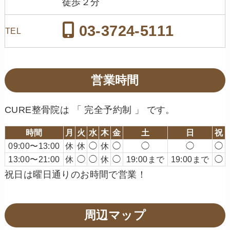
徒歩２分
03-3724-5111
TEL
営業時間
CURE整骨院は 「 完全予約制 」 です。
時間
月
火
水
木
金
土
日
祝
09:00〜13:00
休
休
◯
休
◯
◯
◯
◯
13:00〜21:00
休
◯
◯
休
◯
19:00まで
19:00まで
◯
祝日は曜日通りのお時間で営業！
周辺マップ