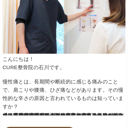
こんにちは！
CURE整骨院の石川です。
慢性痛とは、長期間や断続的に感じる痛みのこと
で、肩こりや腰痛、ひざ痛などがあります。その慢
性的な辛さの原因と言われているものは知っていま
すか？
その原因とは重心軸が下がることと言われております。重心が下がると、身体を支える為に筋肉が無駄に頑張るのです。まっすぐに立っているほうが、スクワット状態で膝を曲げて立っているより楽ですよね！実は当たり前のようで、真っすぐに身体が伸びている方が少ないのです。猫背などもそうです。丸まって重心が下がることで、首や背中の筋肉を伸びている時より頑張らないと身体を支えることができないのです。曲がっている所は、あちこちにあるので、しっかりと原因をみつけないといけませんので、もし気になった方は是非ご相談下さい。
【姿勢矯正/骨盤矯正/骨格矯正/産後矯正/O脚/猫背/肩こり/腰痛】