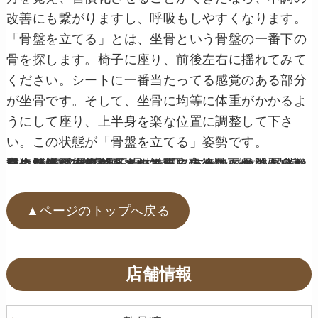
改善にも繋がりますし、呼吸もしやすくなります。
「骨盤を立てる」とは、坐骨という骨盤の一番下の
骨を探します。
椅子に座り、前後左右に揺れてみて
ください。
シートに一番当たってる感覚のある部分
が坐骨です。
そして、坐骨に均等に体重がかかるよ
うにして座り、上半身を楽な位置に調整して下さ
い。
この状態が「骨盤を立てる」姿勢です。
正しい座り方を覚えさせる事によって、骨盤が自然な位置でキープできるので、立った時にぽっこりお腹になりにくくなります！正しい姿勢がキツかったり、どこかに痛みが出たりする方は、かなり悪い姿勢・状態が染み付いてしまっているのでそのような方は気軽にご相談下さい！
【姿勢矯正/骨盤矯正/骨格矯正/産後矯正/O脚/猫背/肩こり/腰痛/膝痛】
▲ページのトップへ戻る
店舗情報