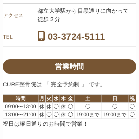
都立大学駅から目黒通りに向かって
アクセス
徒歩２分
03-3724-5111
TEL
営業時間
CURE整骨院は 「 完全予約制 」 です。
時間
月
火
水
木
金
土
日
祝
09:00〜13:00
休
休
◯
休
◯
◯
◯
◯
13:00〜21:00
休
◯
◯
休
◯
19:00まで
19:00まで
◯
祝日は曜日通りのお時間で営業！