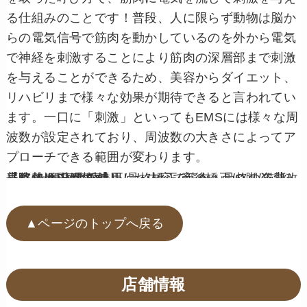
る仕組みのことです！普段、人に限らず動物は脳か
らの電気信号で筋肉を動かしているのを外から電気
で神経を刺激することにより筋肉の深層部まで刺激
を与えることができるため、美容からダイエット、
リハビリまで様々な効果が期待できると言われてい
ます。一口に「刺激」といってもEMSには様々な周
波数が設定されており、周波数の大きさによってア
プローチできる範囲が変わります。
当院ではEMSを使用した内容で筋肉＋骨格の姿勢改善整体も人気です！
【姿勢矯正/骨盤矯正/骨格矯正/産後矯正/O脚/猫背/肩こり/腰痛/膝痛】
▲ページのトップへ戻る
店舗情報