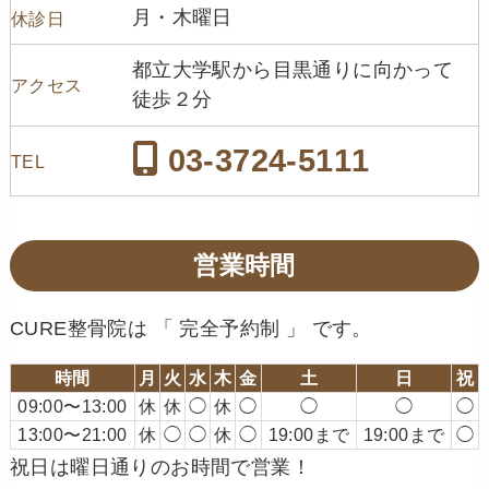
月・木曜日
休診日
都立大学駅から目黒通りに向かって
アクセス
徒歩２分
03-3724-5111
TEL
営業時間
CURE整骨院は 「 完全予約制 」 です。
時間
月
火
水
木
金
土
日
祝
09:00〜13:00
休
休
◯
休
◯
◯
◯
◯
13:00〜21:00
休
◯
◯
休
◯
19:00まで
19:00まで
◯
祝日は曜日通りのお時間で営業！