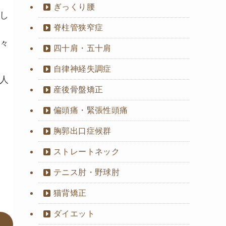
ぎっくり腰
し
脊柱管狭窄症
々
四十肩・五十肩
自律神経失調症
人
産後骨盤矯正
偏頭痛・緊張性頭痛
胸郭出口症候群
ストレートネック
テニス肘・野球肘
猫背矯正
ダイエット