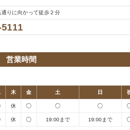
黒通りに向かって徒歩２分
-5111
営業時間
。
水
木
金
土
日
◯
休
◯
◯
◯
◯
休
◯
19:00まで
19:00まで