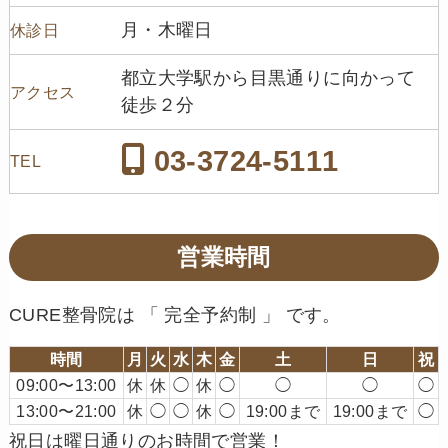
月・木曜日
休診日
都立大学駅から目黒通りに向かって
アクセス
徒歩２分
03-3724-5111
TEL
営業時間
CURE整骨院は 「 完全予約制 」 です。
時間
月
火
水
木
金
土
日
祝
09:00〜13:00
休
休
◯
休
◯
◯
◯
◯
13:00〜21:00
休
◯
◯
休
◯
19:00まで
19:00まで
◯
祝日は曜日通りのお時間で営業！