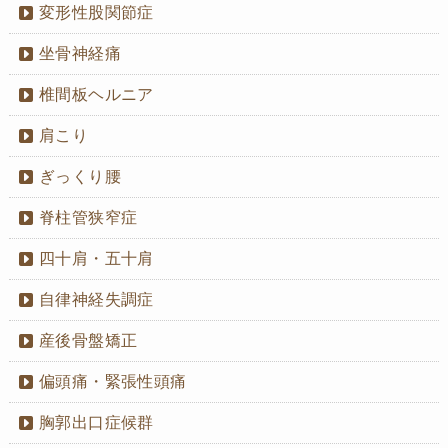
変形性股関節症
坐骨神経痛
椎間板ヘルニア
肩こり
ぎっくり腰
脊柱管狭窄症
四十肩・五十肩
自律神経失調症
産後骨盤矯正
偏頭痛・緊張性頭痛
胸郭出口症候群