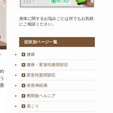
だけ！
身体に関するお悩みごとは何でもお気軽
にご相談ください。
症状別ページ一覧
、
腰痛
膝痛・変形性膝関節症
め
変形性股関節症
う
善
坐骨神経痛
椎間板ヘルニア
肩こり