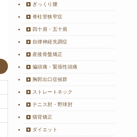
ぎっくり腰
脊柱管狭窄症
四十肩・五十肩
自律神経失調症
産後骨盤矯正
偏頭痛・緊張性頭痛
胸郭出口症候群
ストレートネック
テニス肘・野球肘
猫背矯正
ダイエット