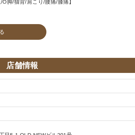
O脚/猫背/肩こり/腰痛/膝痛】
る
店舗情報