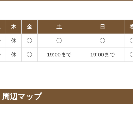
。
水
木
金
土
日
◯
休
◯
◯
◯
◯
休
◯
19:00まで
19:00まで
周辺マップ