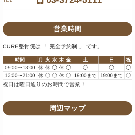
TEL
営業時間
CURE整骨院は 「 完全予約制 」 です。
時間
月
火
水
木
金
土
日
祝
09:00〜13:00
休
休
◯
休
◯
◯
◯
◯
13:00〜21:00
休
◯
◯
休
◯
19:00まで
19:00まで
◯
祝日は曜日通りのお時間で営業！
周辺マップ