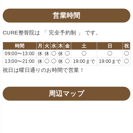
営業時間
CURE整骨院は 「 完全予約制 」 です。
時間
月
火
水
木
金
土
日
祝
09:00〜13:00
休
休
◯
休
◯
◯
◯
◯
13:00〜21:00
休
◯
◯
休
◯
19:00まで
19:00まで
◯
祝日は曜日通りのお時間で営業！
周辺マップ