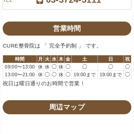
営業時間
CURE整骨院は 「 完全予約制 」 です。
時間
月
火
水
木
金
土
日
祝
09:00〜13:00
休
休
◯
休
◯
◯
◯
◯
13:00〜21:00
休
◯
◯
休
◯
19:00まで
19:00まで
◯
祝日は曜日通りのお時間で営業！
周辺マップ