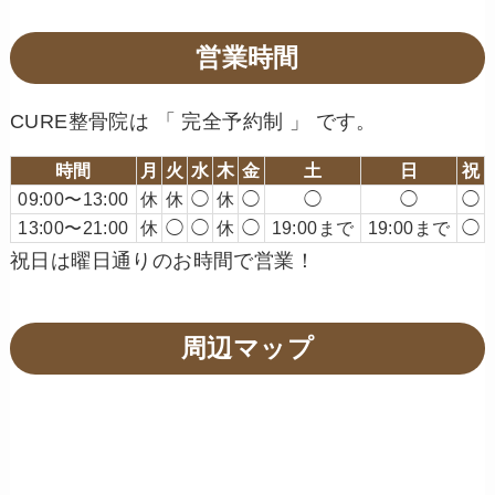
営業時間
CURE整骨院は 「 完全予約制 」 です。
時間
月
火
水
木
金
土
日
祝
09:00〜13:00
休
休
◯
休
◯
◯
◯
◯
13:00〜21:00
休
◯
◯
休
◯
19:00まで
19:00まで
◯
祝日は曜日通りのお時間で営業！
周辺マップ