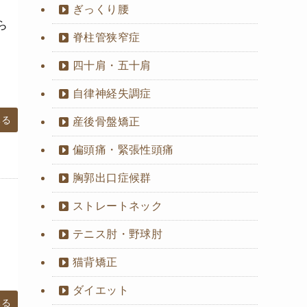
ぎっくり腰
ら
脊柱管狭窄症
四十肩・五十肩
自律神経失調症
みる
産後骨盤矯正
偏頭痛・緊張性頭痛
胸郭出口症候群
ストレートネック
テニス肘・野球肘
猫背矯正
ダイエット
みる